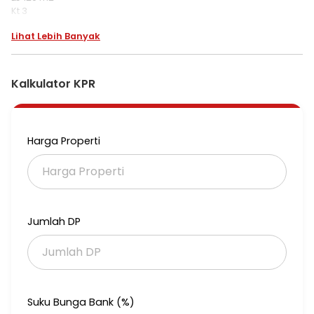
Kt 3
Km 2
Lihat Lebih Banyak
Listrik 2200 Watt
Sumber air pam
SHM
Akses tol andara
Kalkulator KPR
Bebas banjir
Jalan masuk 2 mobil
Harga Rp. 1.000.000.000
Harga Properti
Jumlah DP
Suku Bunga Bank (%)