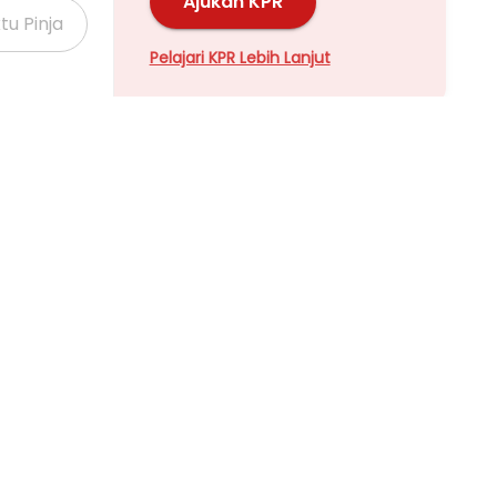
Ajukan KPR
Pelajari KPR Lebih Lanjut
Properti Dijual di Kalideres >
Properti Dijual di Grogol >
Properti Dijual di Meruya >
Properti Dijual di Joglo >