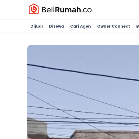
Dijual
Disewa
Cari Agen
Owner Connect
B