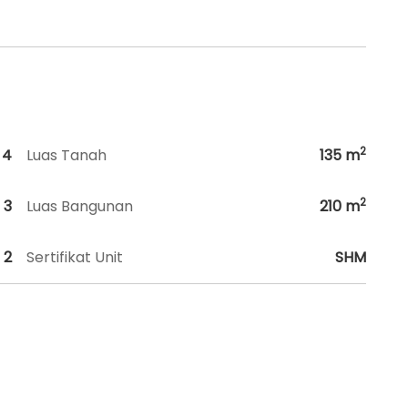
2
4
Luas Tanah
135
m
2
3
Luas Bangunan
210
m
2
Sertifikat Unit
SHM