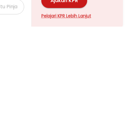
Ajukan KPR
Pelajari KPR Lebih Lanjut
Properti Dijual di Kalideres >
Properti Dijual di Grogol >
Properti Dijual di Meruya >
Properti Dijual di Joglo >