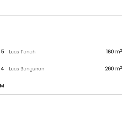
2
5
Luas Tanah
180
m
2
4
Luas Bangunan
260
m
HM