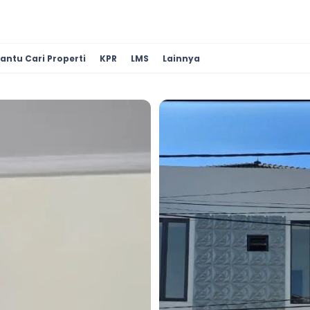
antu Cari Properti
KPR
LMS
Lainnya