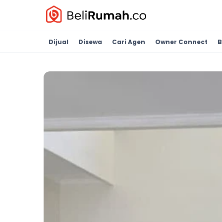
Dijual
Disewa
Cari Agen
Owner Connect
B