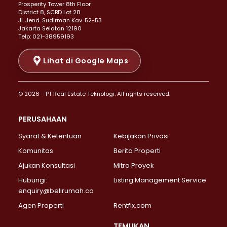
Prosperity Tower 8th Floor
Properti Dijual di Menteng >
District 8, SCBD Lot 28
Properti Dijual di Senen >
JI. Jend. Sudirman Kav. 52-53
Jakarta Selatan 12190
Properti Dijual di Tanah Abang >
Telp: 021-38959193
Properti Dijual di Cikini >
Properti Dijual di Kramat >
Lihat di Google Maps
Properti Dijual di Pasar Baru >
Properti Dijual di Bendungan Hilir >
© 2026 - PT Real Estate Teknologi. All rights reserved.
Properti Dijual di Jakarta Selatan >
Properti Dijual di Cilandak >
PERUSAHAAN
Properti Dijual di Lebak Bulus >
Syarat & Ketentuan
Kebijakan Privasi
Properti Dijual di Gandaria Selatan >
Properti Dijual di Pondok Labu >
Komunitas
Berita Properti
Properti Dijual di Cipete Selatan >
Ajukan Konsultasi
Mitra Proyek
Properti Dijual di Jagakarsa >
Hubungi:
Listing Management Service
Properti Dijual di Lenteng Agung >
enquiry@belirumah.co
Properti Dijual di Senayan >
Agen Properti
Rentfix.com
Properti Dijual di Pondok Pinang >
Properti Dijual di Kebayoran Lama >
TEMUKAN