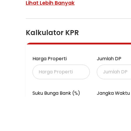
SHM
Lihat Lebih Banyak
Konsep modern minimalist
Harga 4,6M (Nego)
Kalkulator KPR
Harga Properti
Jumlah DP
Suku Bunga Bank (%)
Jangka Waktu 
(Tahun)