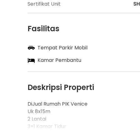
Sertifikat Unit
S
Fasilitas
Tempat Parkir Mobil
Kamar Pembantu
Deskripsi Properti
DiJual Rumah PIK Venice
Uk 8x15m
2 Lantai
3+1 Kamar Tidur
Hadap Selatan