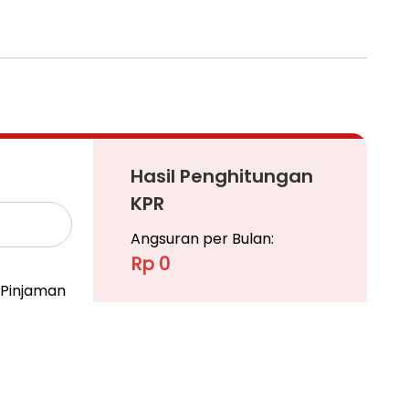
Hasil Penghitungan
KPR
Angsuran per Bulan:
Rp 0
Pinjaman
Ajukan KPR
Pelajari KPR Lebih Lanjut