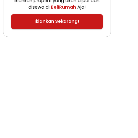
Iklankan properti yang akan dijual dan
disewa di
BeliRumah
Aja!
Iklankan Sekarang!