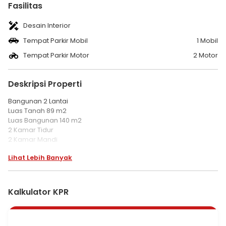
Fasilitas
Desain Interior
Tempat Parkir Mobil
1 Mobil
Tempat Parkir Motor
2 Motor
Deskripsi Properti
Bangunan 2 Lantai
Luas Tanah 89 m2
Luas Bangunan 140 m2
2 Kamar Tidur
2 Kamar Mandi
Ruang Tamu & Ruang Keluarga
Lihat Lebih Banyak
Dapur
Listrik 2200 VA
Air Submersible
Taman Belakang
Kalkulator KPR
Carport
Legalitas SHM & IMB