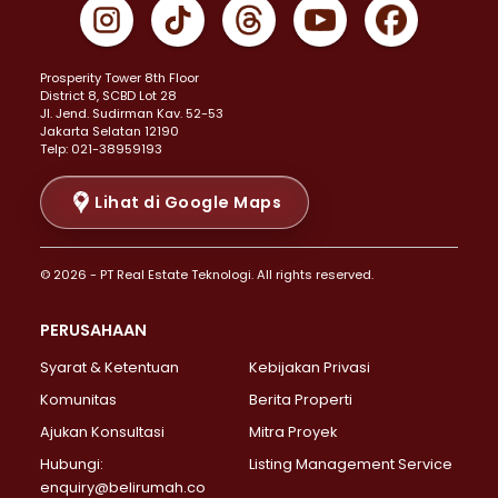
Properti Dijual di Gambir >
Properti Dijual di Johar Baru >
Properti Dijual di Kemayoran >
Prosperity Tower 8th Floor
Properti Dijual di Menteng >
District 8, SCBD Lot 28
Properti Dijual di Senen >
JI. Jend. Sudirman Kav. 52-53
Jakarta Selatan 12190
Properti Dijual di Tanah Abang >
Telp: 021-38959193
Properti Dijual di Cikini >
Properti Dijual di Kramat >
Lihat di Google Maps
Properti Dijual di Pasar Baru >
Properti Dijual di Bendungan Hilir >
© 2026 - PT Real Estate Teknologi. All rights reserved.
Properti Dijual di Jakarta Selatan >
Properti Dijual di Cilandak >
PERUSAHAAN
Properti Dijual di Lebak Bulus >
Syarat & Ketentuan
Kebijakan Privasi
Properti Dijual di Gandaria Selatan >
Properti Dijual di Pondok Labu >
Komunitas
Berita Properti
Properti Dijual di Cipete Selatan >
Ajukan Konsultasi
Mitra Proyek
Properti Dijual di Jagakarsa >
Hubungi:
Listing Management Service
Properti Dijual di Lenteng Agung >
enquiry@belirumah.co