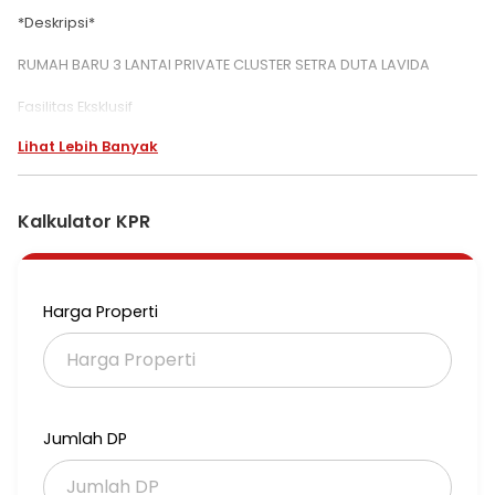
*Deskripsi*
RUMAH BARU 3 LANTAI PRIVATE CLUSTER SETRA DUTA LAVIDA
Fasilitas Eksklusif
RUMAH BARU 3 LANTAI
Lihat Lebih Banyak
*Spesifikasi :*
Luas Tanah 167 m2
Kalkulator KPR
Luas Bangunan 298 m2
Bangunan 3 Lantai
Hadap Selatan
Harga Properti
4+1 Kamar Tidur
4+1 Kamar Mandi
Listrik 3500 watt
SHM + PBG
Dapur + Service Area
Jumlah DP
Carport 2 mobil
Rooftop