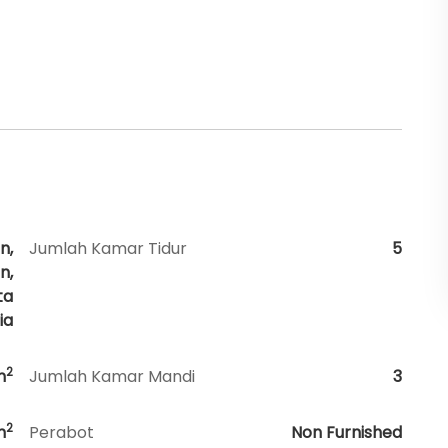
n,
Jumlah Kamar Tidur
5
n,
ta
ia
2
m
Jumlah Kamar Mandi
3
2
m
Perabot
Non Furnished