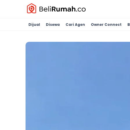
Dijual
Disewa
Cari Agen
Owner Connect
B