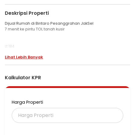
Deskripsi Properti
Dijual Rumah di Bintaro Pesanggrahan JakSel
7 menit ke pintu TOL tanah kusir
Lt 184
Lb 250
Lihat Lebih Banyak
Kt 3+1
Km 4+1
Listrik 3500 Watt
Sumber Air sumur bor
Kalkulator KPR
Arah rumah menghadap Selatan
Sertifikat: SHM On hand
Ruang Tamu
Harga Properti
Ruang Keluarga
Ruang Makan
Dapur Bersih & Dapur Kotor
Akses masuk dari pintu utama depan dan pintu samping.