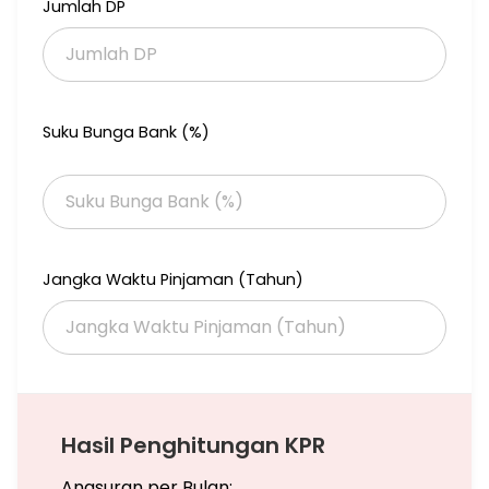
Jumlah DP
ART punya akses keluar masuk sendiri jadi rumah utama bisa di
kunci kalau lagi jalan keluar.
Kamar tidur ada 2 yg ada kamar mandi dalamnya, tp satu
kamar lagi bisa juga dibuat kamar mandi dalam tinggal di
geser pintunya.
Suku Bunga Bank (%)
Tempatnya strategis 7 menit dari pintu toll tanah kusir. Wilayah
Bintaro Jakarta Selatan jadi ngga ikut macet bintaro jaya.
Price Rp 3.8M nego
Jangka Waktu Pinjaman (Tahun)
List. Roro. M2jgc
Hasil Penghitungan KPR
Angsuran per Bulan: