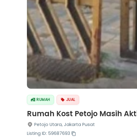
RUMAH
JUAL
Rumah Kost Petojo Masih Akt
Petojo Utara, Jakarta Pusat
Listing ID: 59687693