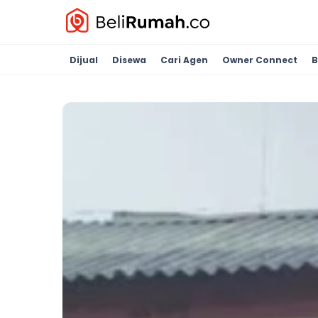
Dijual
Disewa
Cari Agen
Owner Connect
B