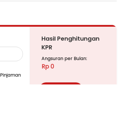
 #rumahkostdijual #rumahkostjakarta
Hasil Penghitungan
roperti #investasiproperti #properti
KPR
Angsuran per Bulan:
Rp 0
Pinjaman
Ajukan KPR
Pelajari KPR Lebih Lanjut