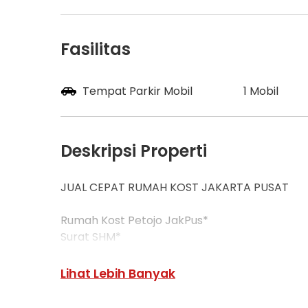
Fasilitas
Tempat Parkir Mobil
1 Mobil
Deskripsi Properti
JUAL CEPAT RUMAH KOST JAKARTA PUSAT
Rumah Kost Petojo JakPus*
Surat SHM*
Luas tanah : 166 m2
Luas bangunan : 180 m2
Lihat Lebih Banyak
Kamar tidur 12
Kamar mandi 5