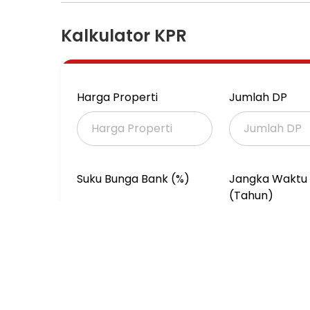
Listrik 2200w
Jual murah saja 4,5 M/nego
Kalkulator KPR
Venny QPro
wa.me/62812277xxxxrumahkost #kost-kostan
#jualrumahkost #petojojakartapusat #bisnisp
Harga Properti
Jumlah DP
Suku Bunga Bank (%)
Jangka Waktu 
(Tahun)