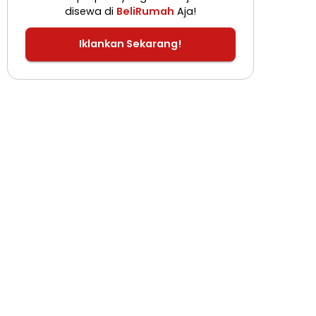
disewa di
BeliRumah
Aja!
Iklankan Sekarang!