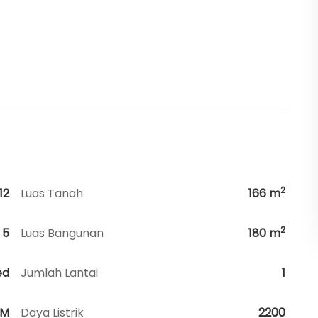
2
12
Luas Tanah
166
m
2
5
Luas Bangunan
180
m
ed
Jumlah Lantai
1
HM
Daya Listrik
2200