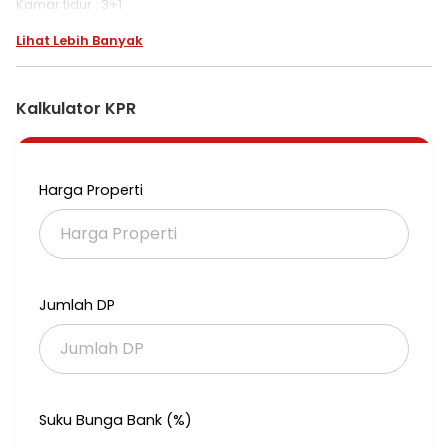
Kamar tidur : 3+1
Kamar mandi : 3+1
Lihat Lebih Banyak
Listrik 2200watt
Carport 2 Mobil
Air PAM, SHM
Kalkulator KPR
Harga 2,650M Nego
16710-EK
Harga Properti
Jumlah DP
Suku Bunga Bank (%)