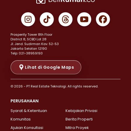
Properti Dijual di Cempaka Putih >
Properti Dijual di Gambir >
Properti Dijual di Johar Baru >
Properti Dijual di Kemayoran >
Prosperity Tower 8th Floor
Properti Dijual di Menteng >
District 8, SCBD Lot 28
Properti Dijual di Senen >
JI. Jend. Sudirman Kav. 52-53
Jakarta Selatan 12190
Properti Dijual di Tanah Abang >
Telp: 021-38959193
Properti Dijual di Cikini >
Properti Dijual di Kramat >
Lihat di Google Maps
Properti Dijual di Pasar Baru >
Properti Dijual di Bendungan Hilir >
© 2026 - PT Real Estate Teknologi. All rights reserved.
Properti Dijual di Jakarta Selatan >
Properti Dijual di Cilandak >
PERUSAHAAN
Properti Dijual di Lebak Bulus >
Syarat & Ketentuan
Kebijakan Privasi
Properti Dijual di Gandaria Selatan >
Properti Dijual di Pondok Labu >
Komunitas
Berita Properti
Properti Dijual di Cipete Selatan >
Ajukan Konsultasi
Mitra Proyek