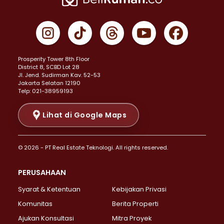
Properti Dijual di Cempaka Putih >
Properti Dijual di Gambir >
Properti Dijual di Johar Baru >
Properti Dijual di Kemayoran >
Prosperity Tower 8th Floor
Properti Dijual di Menteng >
District 8, SCBD Lot 28
Properti Dijual di Senen >
JI. Jend. Sudirman Kav. 52-53
Jakarta Selatan 12190
Properti Dijual di Tanah Abang >
Telp: 021-38959193
Properti Dijual di Cikini >
Properti Dijual di Kramat >
Lihat di Google Maps
Properti Dijual di Pasar Baru >
Properti Dijual di Bendungan Hilir >
© 2026 - PT Real Estate Teknologi. All rights reserved.
Properti Dijual di Jakarta Selatan >
Properti Dijual di Cilandak >
PERUSAHAAN
Properti Dijual di Lebak Bulus >
Syarat & Ketentuan
Kebijakan Privasi
Properti Dijual di Gandaria Selatan >
Properti Dijual di Pondok Labu >
Komunitas
Berita Properti
Properti Dijual di Cipete Selatan >
Ajukan Konsultasi
Mitra Proyek