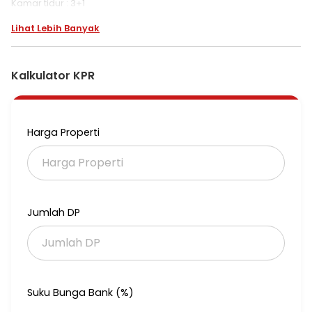
Kamar tidur : 3+1
Kamar mandi : 3+1
Lihat Lebih Banyak
Listrik 2200watt
Carport 2 Mobil
Air PAM, SHM
Kalkulator KPR
Harga 2,650M Nego
16710-EK
Harga Properti
Jumlah DP
Suku Bunga Bank (%)