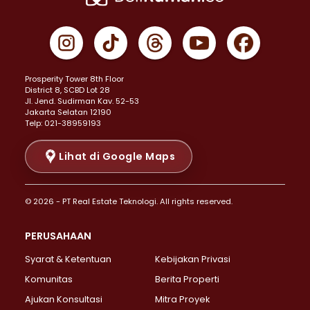
Properti Dijual di Cempaka Putih >
Properti Dijual di Gambir >
Properti Dijual di Johar Baru >
Properti Dijual di Kemayoran >
Prosperity Tower 8th Floor
Properti Dijual di Menteng >
District 8, SCBD Lot 28
Properti Dijual di Senen >
JI. Jend. Sudirman Kav. 52-53
Jakarta Selatan 12190
Properti Dijual di Tanah Abang >
Telp: 021-38959193
Properti Dijual di Cikini >
Properti Dijual di Kramat >
Lihat di Google Maps
Properti Dijual di Pasar Baru >
Properti Dijual di Bendungan Hilir >
© 2026 - PT Real Estate Teknologi. All rights reserved.
Properti Dijual di Jakarta Selatan >
Properti Dijual di Cilandak >
PERUSAHAAN
Properti Dijual di Lebak Bulus >
Syarat & Ketentuan
Kebijakan Privasi
Properti Dijual di Gandaria Selatan >
Properti Dijual di Pondok Labu >
Komunitas
Berita Properti
Properti Dijual di Cipete Selatan >
Ajukan Konsultasi
Mitra Proyek
Properti Dijual di Jagakarsa >