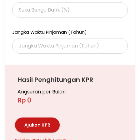
Free kabinet ruang tamu custom
KT 4
Jangka Waktu Pinjaman (Tahun)
KM 2
Listrik sudah di upgrade ke 4400
Lokasi sangat strategis, 600 m dari MCD sektor 9
16736-EK
Hasil Penghitungan KPR
Angsuran per Bulan:
Rp 0
Ajukan KPR