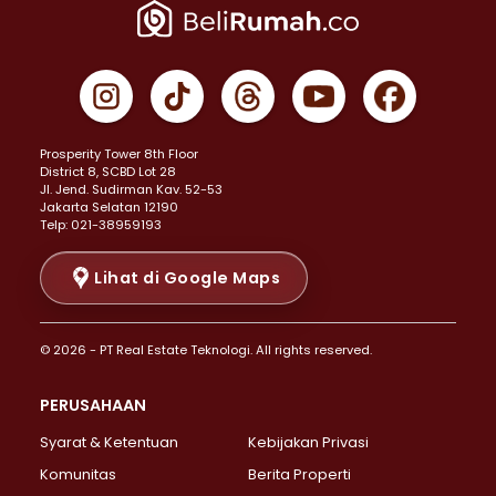
Properti Dijual di Jakarta Pusat >
Properti Dijual di Cempaka Putih >
Properti Dijual di Gambir >
Properti Dijual di Johar Baru >
Properti Dijual di Kemayoran >
Prosperity Tower 8th Floor
Properti Dijual di Menteng >
District 8, SCBD Lot 28
Properti Dijual di Senen >
JI. Jend. Sudirman Kav. 52-53
Jakarta Selatan 12190
Properti Dijual di Tanah Abang >
Telp: 021-38959193
Properti Dijual di Cikini >
Properti Dijual di Kramat >
Lihat di Google Maps
Properti Dijual di Pasar Baru >
Properti Dijual di Bendungan Hilir >
© 2026 - PT Real Estate Teknologi. All rights reserved.
Properti Dijual di Jakarta Selatan >
Properti Dijual di Cilandak >
PERUSAHAAN
Properti Dijual di Lebak Bulus >
Syarat & Ketentuan
Kebijakan Privasi
Properti Dijual di Gandaria Selatan >
Properti Dijual di Pondok Labu >
Komunitas
Berita Properti