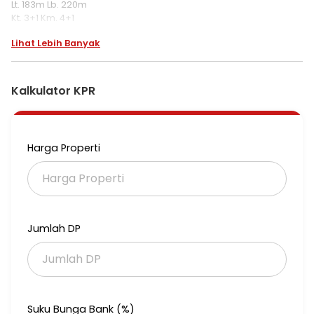
Lt. 183m Lb. 220m
Kt. 3+1 Km. 4+1
Lihat Lebih Banyak
6AC, 2 Carport, PAM Jaya, SHM, Gudang, Kitchen Set, 7700watt
Harga : 3.25M nego
Kalkulator KPR
16719-MK
Harga Properti
Jumlah DP
Suku Bunga Bank (%)