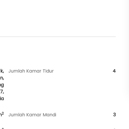
k,
Jumlah Kamar Tidur
4
n,
ng
7,
ia
2
m
Jumlah Kamar Mandi
3