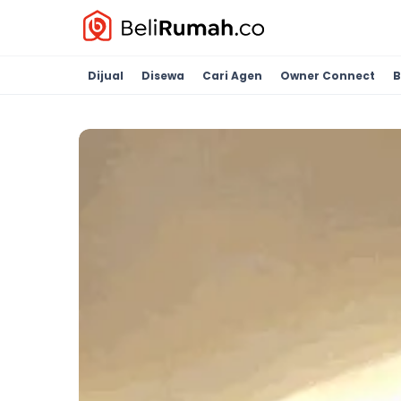
Dijual
Disewa
Cari Agen
Owner Connect
B