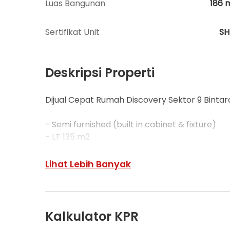
Luas Bangunan
186
Sertifikat Unit
S
Deskripsi Properti
Dijual Cepat Rumah Discovery Sektor 9 Bintar
- Semi furnished (built in cabinet & fixture)
- LT 135 m2
- LB 186 m2
- Hadap Utara
Lihat Lebih Banyak
- KT 4+1
- KM 3+1
- Garasi 1 mobil
- Carport 2 mobil
Kalkulator KPR
- Listrik 4500 watt