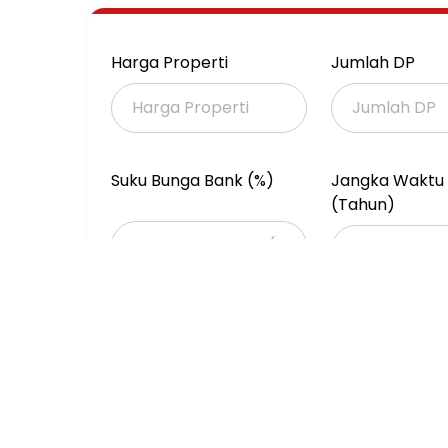
- AC 3 buah
- Air PAM
- SHM
Harga Properti
Jumlah DP
Harga : 3.9M nego
21APPS16725-MK-ID
Suku Bunga Bank (%)
Jangka Waktu 
(Tahun)