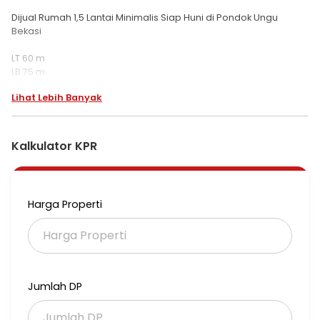
Dijual Rumah 1,5 Lantai Minimalis Siap Huni di Pondok Ungu
Bekasi
LT 60 m
LB 75 m
3 KT dan 2 KM
Lihat Lebih Banyak
Disediakan Kompor tanam dan Toren
Listrik 1300w
Air pam
Shm
Kalkulator KPR
Harga 575 Juta Nego
#susan tin Metro 1
Harga Properti
Jumlah DP