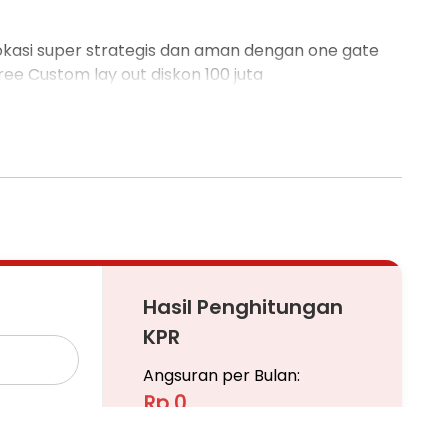
kasi super strategis dan aman dengan one gate
ee Custom lay out diskon 100 juta
Hasil Penghitungan
KPR
Angsuran per Bulan:
Rp 0
Pinjaman