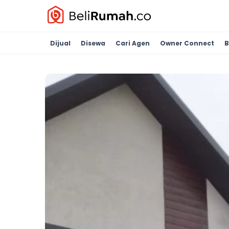
Dijual
Disewa
Cari Agen
Owner Connect
B