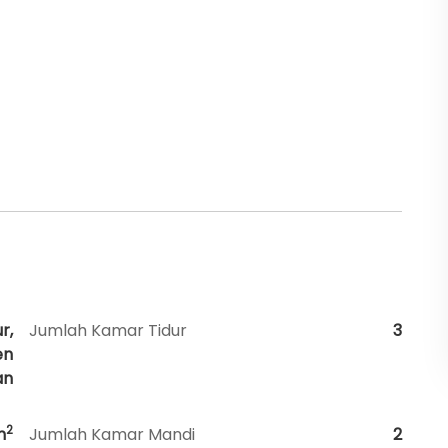
r,
Jumlah Kamar Tidur
3
en
an
2
m
Jumlah Kamar Mandi
2