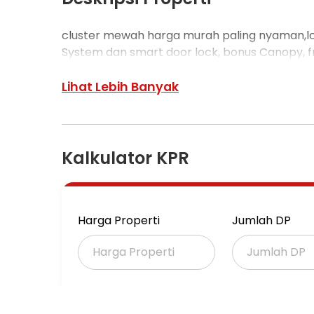
cluster mewah harga murah paling nyaman,lo
System dan smart door lock, bonus Canopy, fr
Lihat Lebih Banyak
Kalkulator KPR
Harga Properti
Jumlah DP
Suku Bunga Bank (%)
Jangka Waktu 