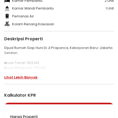
Kamar Pembantu
2 Unit
Kamar Mandi Pembantu
1 Unit
Pemanas Air
Kolam Renang Kawasan
Deskripsi Properti
Dijual Rumah Siap Huni Di Jl.Prapanca, Kebayoran Baru-Jakarta
Selatan.
■Luas Tanah: 652 M2
■Luas Bangunan: 752 M2
■Bangunan 2,5 Lantai
Lihat Lebih Banyak
■Hadap Selatan
■K.Tidur: 3+2
■Study Room: 1
■K.Mandi: 3+1
Kalkulator KPR
■Garasi: 2
■Carport: 2
■Kolam Renang
■Semi Furnished
Harga Properti
■SHM