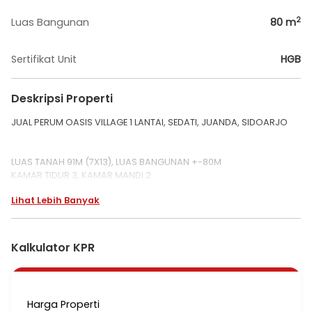
2
Luas Bangunan
80
m
Sertifikat Unit
HGB
Deskripsi Properti
JUAL PERUM OASIS VILLAGE 1 LANTAI, SEDATI, JUANDA, SIDOARJO
LUAS TANAH 91M (7X13), LUAS BANGUNAN +-80M
KAMAR TIDUR 3, KAMAR MANDI 2
HGB, PDAM, LISTRIK 1300WATT
Lihat Lebih Banyak
IMB & BLUEPRINT LENGKAP
HARGA 700.000.000
Kalkulator KPR
Harga Properti