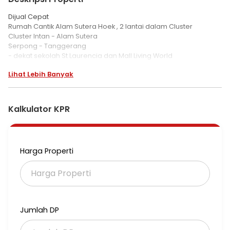
Dijual Cepat
Rumah Cantik Alam Sutera Hoek , 2 lantai dalam Cluster
Cluster Intan - Alam Sutera
Serpong - Tanggerang
- dekat sekolah St Laurencia dan Mall Living World
Lihat Lebih Banyak
Spek :
LT 320 , lb 265
Ada 4 + 1 k tidur
Ada 3 + 1 k mandi
Kalkulator KPR
SHM
Harga Rp 7 M ( Nego )
KW - M6
Harga Properti
00292
Jumlah DP