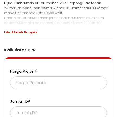
Dijual 1 unit rumah di Perumahan Villa SerpongLuaa tanah
126m²Luas bangunan 135m²1,5 lantai 3+1 kamar tidur1+1 kamar
mandiUnfurnished Listrik 3500 watt
Hadap barat lautAir tanah jernih tidak bauKusen aluminium
coklat YKKRangka baja canal C didoubleToren 2000 ltrHGB
Harga Rp1.5M Yang tertarik dan mau survei segera hubungi
Lihat Lebih Banyak
saya, terima kasih
Kalkulator KPR
Harga Properti
Jumlah DP