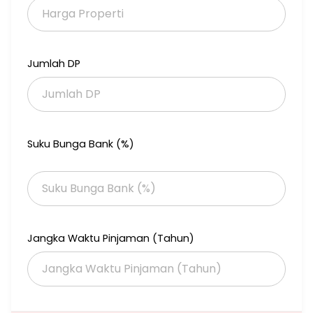
Air PAM
Listrik Pascabayar 1300 Watt
Jumlah DP
Dekat pintu tol
Dekat pasar
Dekat sekolah
Dekat supermarket
Dekat mall
Suku Bunga Bank (%)
Dekat masjid & gereja
Hubungi:
Fatma Siauw
0878-2552-7788
Jangka Waktu Pinjaman (Tahun)