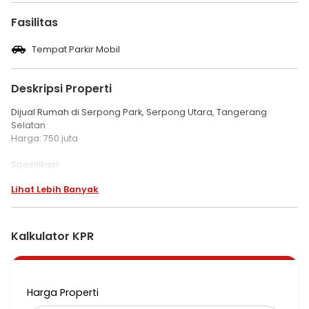
Fasilitas
Tempat Parkir Mobil
Deskripsi Properti
Dijual Rumah di Serpong Park, Serpong Utara, Tangerang
Selatan
Harga: 750 juta
Spesifikasi:
Luas Tanah 72 m (6x12)
Lihat Lebih Banyak
Luas Bangunan 36 m
1 lantai
SHM
Hadap Selatan
Kalkulator KPR
Kamar Tidur: 2
Kamar Mandi: 1
Harga Properti
Dapur: 1