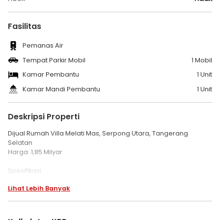
Fasilitas
Pemanas Air
Tempat Parkir Mobil
1 Mobil
Kamar Pembantu
1 Unit
Kamar Mandi Pembantu
1 Unit
Deskripsi Properti
Dijual Rumah Villa Melati Mas, Serpong Utara, Tangerang
Selatan
Harga: 1,85 Milyar
Spesifikasi:
Luas Tanah 160 m (8x20)
Lihat Lebih Banyak
Luas Bangunan 95 m
1 lantai
SHM
Hadap Selatan