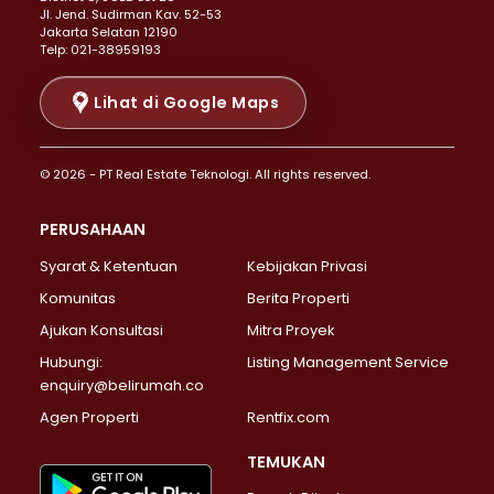
Properti Dijual di Senen >
JI. Jend. Sudirman Kav. 52-53
Jakarta Selatan 12190
Properti Dijual di Tanah Abang >
Telp: 021-38959193
Properti Dijual di Cikini >
Properti Dijual di Kramat >
Lihat di Google Maps
Properti Dijual di Pasar Baru >
Properti Dijual di Bendungan Hilir >
© 2026 - PT Real Estate Teknologi. All rights reserved.
Properti Dijual di Jakarta Selatan >
Properti Dijual di Cilandak >
PERUSAHAAN
Properti Dijual di Lebak Bulus >
Syarat & Ketentuan
Kebijakan Privasi
Properti Dijual di Gandaria Selatan >
Properti Dijual di Pondok Labu >
Komunitas
Berita Properti
Properti Dijual di Cipete Selatan >
Ajukan Konsultasi
Mitra Proyek
Properti Dijual di Jagakarsa >
Hubungi:
Listing Management Service
Properti Dijual di Lenteng Agung >
enquiry@belirumah.co
Properti Dijual di Senayan >
Agen Properti
Rentfix.com
Properti Dijual di Pondok Pinang >
Properti Dijual di Kebayoran Lama >
TEMUKAN
Properti Dijual di Kebayoran Baru >