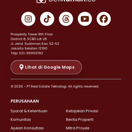
Properti Dijual di Cempaka Putih >
Properti Dijual di Gambir >
Properti Dijual di Johar Baru >
Properti Dijual di Kemayoran >
Prosperity Tower 8th Floor
Properti Dijual di Menteng >
District 8, SCBD Lot 28
Properti Dijual di Senen >
JI. Jend. Sudirman Kav. 52-53
Jakarta Selatan 12190
Properti Dijual di Tanah Abang >
Telp: 021-38959193
Properti Dijual di Cikini >
Properti Dijual di Kramat >
Lihat di Google Maps
Properti Dijual di Pasar Baru >
Properti Dijual di Bendungan Hilir >
© 2026 - PT Real Estate Teknologi. All rights reserved.
Properti Dijual di Jakarta Selatan >
Properti Dijual di Cilandak >
PERUSAHAAN
Properti Dijual di Lebak Bulus >
Syarat & Ketentuan
Kebijakan Privasi
Properti Dijual di Gandaria Selatan >
Properti Dijual di Pondok Labu >
Komunitas
Berita Properti
Properti Dijual di Cipete Selatan >
Ajukan Konsultasi
Mitra Proyek