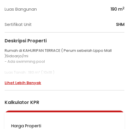
2
Luas Bangunan
190
m
Sertifikat Unit
SHM
Deskripsi Properti
Rumah di KAHURIPAN TERRACE ( Perum sebelah Lippo Mall
)Sidoarjo/rni
- Ada swimming pool
Luas Tanah : 180 m² ( 10x18 )
Luas Bangunan : 190 m²
Lihat Lebih Banyak
Tingkat : 2 Lantai
Kamar Tidur : 4+1
Kamar Mandi : 3+1
Legalitas : SHM
Kalkulator KPR
Hadap : Selatan
Listrik : 6000 watt
Carport : 3 mobil
Harga : 4 M nego tipis
Harga Properti