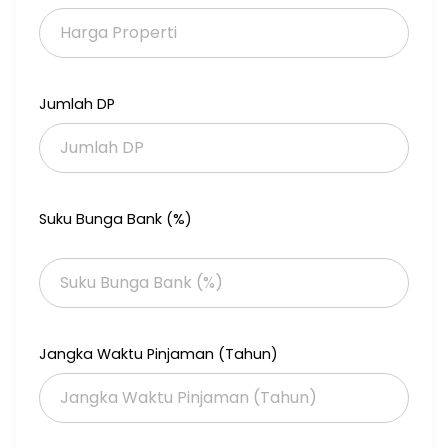
HUB : indri
XM Tjandra South
085100744285
Jumlah DP
Suku Bunga Bank (%)
Jangka Waktu Pinjaman (Tahun)