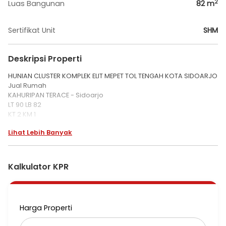
2
Luas Bangunan
82
m
Sertifikat Unit
SHM
Deskripsi Properti
HUNIAN CLUSTER KOMPLEK ELIT MEPET TOL TENGAH KOTA SIDOARJO
Jual Rumah
KAHURIPAN TERACE - Sidoarjo
LT 90 LB 82
KT 2 KM 1
Dimensi 6 x 15
Lihat Lebih Banyak
Listrik 1300
Rp 1.000.000.000
SHM
Hadap Barat
Kalkulator KPR
Dijual hunian komplek elit tengah kota sidoarjo mepet toll bebas
banjir .one gate system,row jalan lebar dekat sekolah dan
fasilitas umum lainnya serta mudah akses ke segala
Harga Properti
arah,rumah siap huni