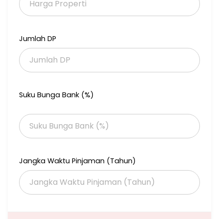
https://www.brighton.co.id/cari-properti/view/kahuripan-
terace-bhzk?related=12053
Untuk foto dan keterangan properti bisa klik link yang ada di
Jumlah DP
bawahnya.
Hubungi:
DEWI RATIH (DRS) - 08113020058
Brighton Platinum
Monginsidi - Sidoarjo
Suku Bunga Bank (%)
https://www.brighton.co.id/dewiratihpuspasari
Jangka Waktu Pinjaman (Tahun)