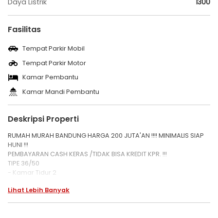
Daya Listrik
1300
Fasilitas
Tempat Parkir Mobil
Tempat Parkir Motor
Kamar Pembantu
Kamar Mandi Pembantu
Deskripsi Properti
RUMAH MURAH BANDUNG HARGA 200 JUTA'AN !!!! MINIMALIS SIAP
HUNI !!!
PEMBAYARAN CASH KERAS /TIDAK BISA KREDIT KPR. !!!
TIPE 36/50
- Kamar Tidur 2
- Kamar mandi
Lihat Lebih Banyak
- Ruang tamu
- Dapur
- carpot