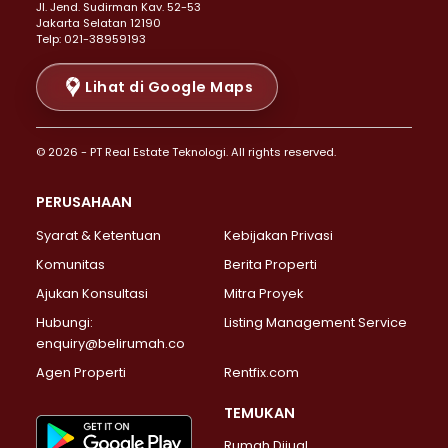
Properti Dijual di Senen >
JI. Jend. Sudirman Kav. 52-53
Jakarta Selatan 12190
Properti Dijual di Tanah Abang >
Telp: 021-38959193
Properti Dijual di Cikini >
Properti Dijual di Kramat >
Lihat di Google Maps
Properti Dijual di Pasar Baru >
Properti Dijual di Bendungan Hilir >
© 2026 - PT Real Estate Teknologi. All rights reserved.
Properti Dijual di Jakarta Selatan >
Properti Dijual di Cilandak >
PERUSAHAAN
Properti Dijual di Lebak Bulus >
Syarat & Ketentuan
Kebijakan Privasi
Properti Dijual di Gandaria Selatan >
Properti Dijual di Pondok Labu >
Komunitas
Berita Properti
Properti Dijual di Cipete Selatan >
Ajukan Konsultasi
Mitra Proyek
Properti Dijual di Jagakarsa >
Hubungi:
Listing Management Service
Properti Dijual di Lenteng Agung >
enquiry@belirumah.co
Properti Dijual di Senayan >
Agen Properti
Rentfix.com
Properti Dijual di Pondok Pinang >
Properti Dijual di Kebayoran Lama >
TEMUKAN
Properti Dijual di Kebayoran Baru >
Rumah Dijual