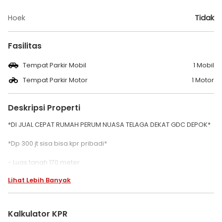
Hoek
Tidak
Fasilitas
Tempat Parkir Mobil
1 Mobil
Tempat Parkir Motor
1 Motor
Deskripsi Properti
*DI JUAL CEPAT RUMAH PERUM NUASA TELAGA DEKAT GDC DEPOK*
*Dp 300 jt sisa bisa kpr pribadi*
- Luas tanah 170 meter
- Luas bangunan 150 meter
Lihat Lebih Banyak
- Surat SHM
-3 k tidur
-2 k mandi
-Carfort
Kalkulator KPR
-R tamu