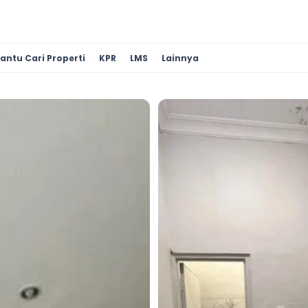
antu Cari Properti
KPR
LMS
Lainnya