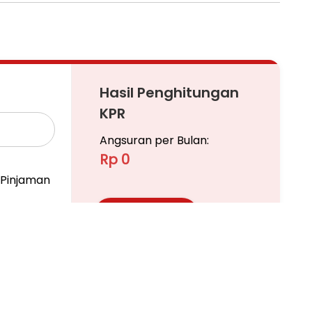
Hasil Penghitungan
KPR
Angsuran per Bulan:
Rp 0
Pinjaman
Ajukan KPR
Pelajari KPR Lebih Lanjut