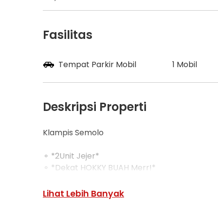
Fasilitas
Tempat Parkir Mobil
1 Mobil
Deskripsi Properti
Klampis Semolo
⚬ *2Unit Jejer*
⚬ *Dekat HOKKY BUAH Merr!*
⚬ *One Gate*
Lihat Lebih Banyak
⚬ LT 5,5x15 (82m²) ; LB ±120m²
⚬ KT 3+1 ; KM 3+1