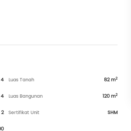
2
4
Luas Tanah
82
m
2
4
Luas Bangunan
120
m
2
Sertifikat Unit
SHM
00