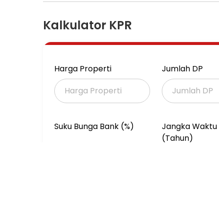
⚬ PLN 2200w ; Hadap Selatan
Kalkulator KPR
⚬ *Harga 1,950m nego
==========================
*SHM, IMB Lgkap bisa KPR*
Harga Properti
Jumlah DP
*All FREE Tandon Atas dan bawah
Suku Bunga Bank (%)
Jangka Waktu 
(Tahun)