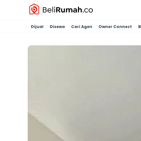
Dijual
Disewa
Cari Agen
Owner Connect
B