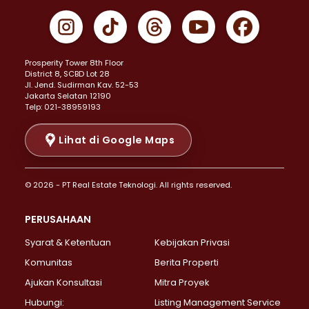
Properti Dijual di Gambir >
Properti Dijual di Johar Baru >
Properti Dijual di Kemayoran >
Prosperity Tower 8th Floor
Properti Dijual di Menteng >
District 8, SCBD Lot 28
Properti Dijual di Senen >
JI. Jend. Sudirman Kav. 52-53
Jakarta Selatan 12190
Properti Dijual di Tanah Abang >
Telp: 021-38959193
Properti Dijual di Cikini >
Properti Dijual di Kramat >
Lihat di Google Maps
Properti Dijual di Pasar Baru >
Properti Dijual di Bendungan Hilir >
© 2026 - PT Real Estate Teknologi. All rights reserved.
Properti Dijual di Jakarta Selatan >
Properti Dijual di Cilandak >
PERUSAHAAN
Properti Dijual di Lebak Bulus >
Syarat & Ketentuan
Kebijakan Privasi
Properti Dijual di Gandaria Selatan >
Properti Dijual di Pondok Labu >
Komunitas
Berita Properti
Properti Dijual di Cipete Selatan >
Ajukan Konsultasi
Mitra Proyek
Properti Dijual di Jagakarsa >
Hubungi:
Listing Management Service