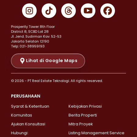
Properti Dijual di Gambir >
Properti Dijual di Johar Baru >
Properti Dijual di Kemayoran >
Prosperity Tower 8th Floor
Properti Dijual di Menteng >
District 8, SCBD Lot 28
Properti Dijual di Senen >
JI. Jend. Sudirman Kav. 52-53
Jakarta Selatan 12190
Properti Dijual di Tanah Abang >
Telp: 021-38959193
Properti Dijual di Cikini >
Properti Dijual di Kramat >
Lihat di Google Maps
Properti Dijual di Pasar Baru >
Properti Dijual di Bendungan Hilir >
© 2026 - PT Real Estate Teknologi. All rights reserved.
Properti Dijual di Jakarta Selatan >
Properti Dijual di Cilandak >
PERUSAHAAN
Properti Dijual di Lebak Bulus >
Syarat & Ketentuan
Kebijakan Privasi
Properti Dijual di Gandaria Selatan >
Properti Dijual di Pondok Labu >
Komunitas
Berita Properti
Properti Dijual di Cipete Selatan >
Ajukan Konsultasi
Mitra Proyek
Properti Dijual di Jagakarsa >
Hubungi:
Listing Management Service
Properti Dijual di Lenteng Agung >