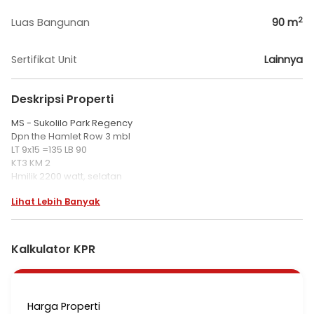
2
Luas Bangunan
90
m
Sertifikat Unit
Lainnya
Deskripsi Properti
MS - Sukolilo Park Regency
Dpn the Hamlet Row 3 mbl
LT 9x15 =135 LB 90
KT3 KM 2
Hmilik 2200 watt, selatan
Jual 1,3M nego
Lihat Lebih Banyak
Kalkulator KPR
Harga Properti