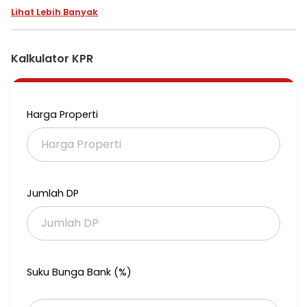
LB 2 lantai (+-120)
Lihat Lebih Banyak
KT 3+1 KM 3+1
Row boulevard Araya 2 (24m)
Hadap Barat
SHM
Kalkulator KPR
*PRICE 2,6M nego*
More info : Indri
0851xxxxxxxx
Harga Properti
XMtjandrasouth
Jumlah DP
Suku Bunga Bank (%)