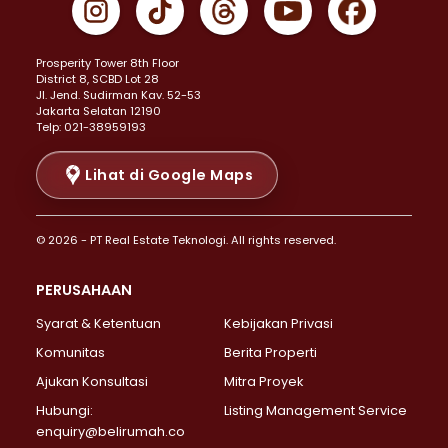
Properti Dijual di Johar Baru >
Properti Dijual di Kemayoran >
Prosperity Tower 8th Floor
Properti Dijual di Menteng >
District 8, SCBD Lot 28
Properti Dijual di Senen >
JI. Jend. Sudirman Kav. 52-53
Jakarta Selatan 12190
Properti Dijual di Tanah Abang >
Telp: 021-38959193
Properti Dijual di Cikini >
Properti Dijual di Kramat >
Lihat di Google Maps
Properti Dijual di Pasar Baru >
Properti Dijual di Bendungan Hilir >
© 2026 - PT Real Estate Teknologi. All rights reserved.
Properti Dijual di Jakarta Selatan >
Properti Dijual di Cilandak >
PERUSAHAAN
Properti Dijual di Lebak Bulus >
Syarat & Ketentuan
Kebijakan Privasi
Properti Dijual di Gandaria Selatan >
Properti Dijual di Pondok Labu >
Komunitas
Berita Properti
Properti Dijual di Cipete Selatan >
Ajukan Konsultasi
Mitra Proyek
Properti Dijual di Jagakarsa >
Hubungi:
Listing Management Service
Properti Dijual di Lenteng Agung >
enquiry@belirumah.co
Properti Dijual di Senayan >