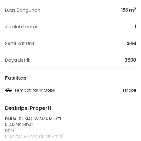
2
Luas Bangunan
163
m
Jumlah Lantai
1
Sertifikat Unit
SHM
Daya Listrik
3500
Fasilitas
Tempat Parkir Mobil
1 Mobil
Deskripsi Properti
DIJUAL RUMAH WISMA MUKTI
KLAMPIS INDAH
DDM
LUAS TANAH 322 (10.25 X 31.3)