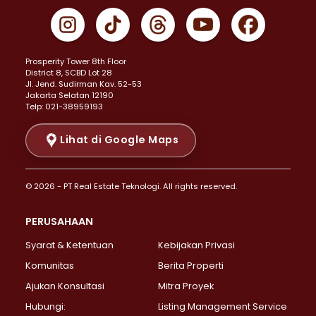
Properti Dijual di Gambir >
Properti Dijual di Johar Baru >
Properti Dijual di Kemayoran >
Prosperity Tower 8th Floor
Properti Dijual di Menteng >
District 8, SCBD Lot 28
Properti Dijual di Senen >
JI. Jend. Sudirman Kav. 52-53
Jakarta Selatan 12190
Properti Dijual di Tanah Abang >
Telp: 021-38959193
Properti Dijual di Cikini >
Properti Dijual di Kramat >
Lihat di Google Maps
Properti Dijual di Pasar Baru >
Properti Dijual di Bendungan Hilir >
© 2026 - PT Real Estate Teknologi. All rights reserved.
Properti Dijual di Jakarta Selatan >
Properti Dijual di Cilandak >
PERUSAHAAN
Properti Dijual di Lebak Bulus >
Syarat & Ketentuan
Kebijakan Privasi
Properti Dijual di Gandaria Selatan >
Properti Dijual di Pondok Labu >
Komunitas
Berita Properti
Properti Dijual di Cipete Selatan >
Ajukan Konsultasi
Mitra Proyek
Properti Dijual di Jagakarsa >
Hubungi:
Listing Management Service
Properti Dijual di Lenteng Agung >