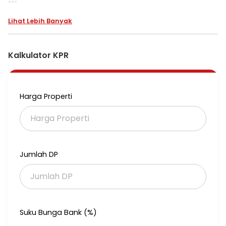
***
Bangunan Istimewa.rumah Minimalis
Lihat Lebih Banyak
Kesempatan terbatas buat Anda dapatkan rumah nyaman
dengan return investasi tinggi di Sukolilo, Surabaya.
Kalkulator KPR
Rumah ini menawarkan kelengkapan fasilitas serta memiliki nilai
tepat yang siap untuk segera Anda miliki, utamanya bagi Anda
yang mencari hunian di lokasi yang terjangkau.
Harga Properti
Properti ini memiliki desain unik yang menambah daya tarik dan
estetika properti ini. Rumah ini berada di area strategis.
Detail Properti ini adalah:
- Kamar Tidur: 5
Jumlah DP
- Kamar Mandi: 4
- Sertifikat: SHM - Sertifikat Hak Milik
PDAM+PLN 4400 va
row jalan 2 mobil
Tidak hanya itu, namun properti ini juga memiliki keunggulan
Suku Bunga Bank (%)
sebagai berikut: