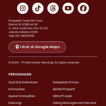
Properti Dijual di Gambir >
Properti Dijual di Johar Baru >
Properti Dijual di Kemayoran >
Prosperity Tower 8th Floor
Properti Dijual di Menteng >
District 8, SCBD Lot 28
Properti Dijual di Senen >
JI. Jend. Sudirman Kav. 52-53
Jakarta Selatan 12190
Properti Dijual di Tanah Abang >
Telp: 021-38959193
Properti Dijual di Cikini >
Properti Dijual di Kramat >
Lihat di Google Maps
Properti Dijual di Pasar Baru >
Properti Dijual di Bendungan Hilir >
© 2026 - PT Real Estate Teknologi. All rights reserved.
Properti Dijual di Jakarta Selatan >
Properti Dijual di Cilandak >
PERUSAHAAN
Properti Dijual di Lebak Bulus >
Syarat & Ketentuan
Kebijakan Privasi
Properti Dijual di Gandaria Selatan >
Properti Dijual di Pondok Labu >
Komunitas
Berita Properti
Properti Dijual di Cipete Selatan >
Ajukan Konsultasi
Mitra Proyek
Properti Dijual di Jagakarsa >
Hubungi:
Listing Management Service
Properti Dijual di Lenteng Agung >