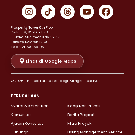
Properti Dijual di Gambir >
Properti Dijual di Johar Baru >
Properti Dijual di Kemayoran >
Prosperity Tower 8th Floor
Properti Dijual di Menteng >
District 8, SCBD Lot 28
Properti Dijual di Senen >
JI. Jend. Sudirman Kav. 52-53
Jakarta Selatan 12190
Properti Dijual di Tanah Abang >
Telp: 021-38959193
Properti Dijual di Cikini >
Properti Dijual di Kramat >
Lihat di Google Maps
Properti Dijual di Pasar Baru >
Properti Dijual di Bendungan Hilir >
© 2026 - PT Real Estate Teknologi. All rights reserved.
Properti Dijual di Jakarta Selatan >
Properti Dijual di Cilandak >
PERUSAHAAN
Properti Dijual di Lebak Bulus >
Syarat & Ketentuan
Kebijakan Privasi
Properti Dijual di Gandaria Selatan >
Properti Dijual di Pondok Labu >
Komunitas
Berita Properti
Properti Dijual di Cipete Selatan >
Ajukan Konsultasi
Mitra Proyek
Properti Dijual di Jagakarsa >
Hubungi:
Listing Management Service