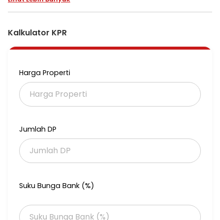
SHM , Luas tanah 183 m2
Total Luas tanah 366 m2
Harga Rp. 6.1M include Pengosongan*
Kalkulator KPR
Harga Properti
Jumlah DP
Suku Bunga Bank (%)