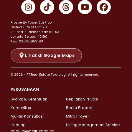
Properti Dijual di Gambir >
Properti Dijual di Johar Baru >
Properti Dijual di Kemayoran >
Prosperity Tower 8th Floor
Properti Dijual di Menteng >
District 8, SCBD Lot 28
Properti Dijual di Senen >
JI. Jend. Sudirman Kav. 52-53
Jakarta Selatan 12190
Properti Dijual di Tanah Abang >
Telp: 021-38959193
Properti Dijual di Cikini >
Properti Dijual di Kramat >
Lihat di Google Maps
Properti Dijual di Pasar Baru >
Properti Dijual di Bendungan Hilir >
© 2026 - PT Real Estate Teknologi. All rights reserved.
Properti Dijual di Jakarta Selatan >
Properti Dijual di Cilandak >
PERUSAHAAN
Properti Dijual di Lebak Bulus >
Syarat & Ketentuan
Kebijakan Privasi
Properti Dijual di Gandaria Selatan >
Properti Dijual di Pondok Labu >
Komunitas
Berita Properti
Properti Dijual di Cipete Selatan >
Ajukan Konsultasi
Mitra Proyek
Properti Dijual di Jagakarsa >
Hubungi:
Listing Management Service
Properti Dijual di Lenteng Agung >
enquiry@belirumah.co