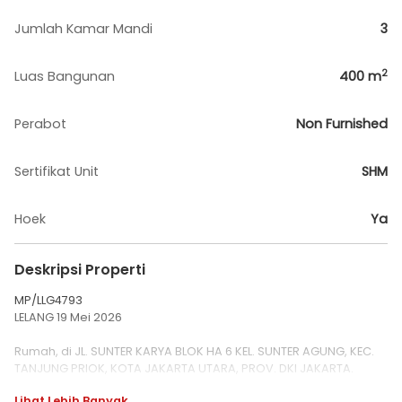
Jumlah Kamar Mandi
3
2
Luas Bangunan
400
m
Perabot
Non Furnished
Sertifikat Unit
SHM
Hoek
Ya
Deskripsi Properti
MP/LLG4793
LELANG 19 Mei 2026
Rumah, di JL. SUNTER KARYA BLOK HA 6 KEL. SUNTER AGUNG, KEC.
TANJUNG PRIOK, KOTA JAKARTA UTARA, PROV. DKI JAKARTA.
SHM , Luas tanah 183 m2
Lihat Lebih Banyak