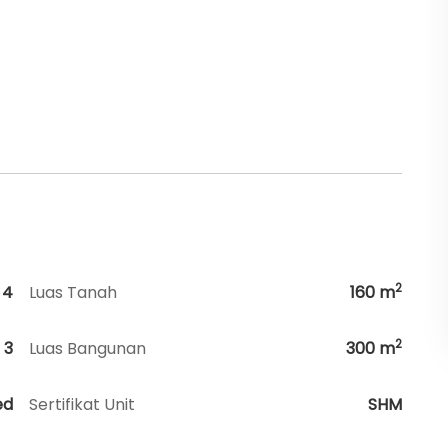
2
4
Luas Tanah
160
m
2
3
Luas Bangunan
300
m
ed
Sertifikat Unit
SHM