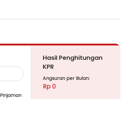
Hasil Penghitungan
KPR
Angsuran per Bulan:
Rp 0
Pinjaman
Ajukan KPR
Pelajari KPR Lebih Lanjut