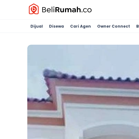
Dijual
Disewa
Cari Agen
Owner Connect
B