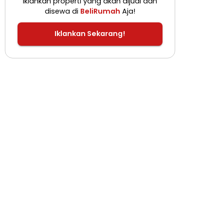
Iklankan properti yang akan dijual dan
disewa di
BeliRumah
Aja!
Iklankan Sekarang!