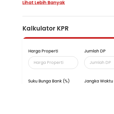
Luas tanah 8x20
Lihat Lebih Banyak
Luas bangunan 300
2 lantai
Kamar tidur 4
Kamar mandi 4
Kalkulator KPR
Semi furnished
Harga 5.25M Nego
Harga Properti
Jumlah DP
Suku Bunga Bank (%)
Jangka Waktu 
(Tahun)