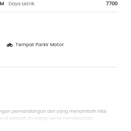
HM
Daya Listrik
7700
Tempat Parkir Motor
l dengan pemandangan asri yang menambah nilai
da di wilayah strategis serta menawarkan
tuk Anda yang menginginkan hunian nyaman.