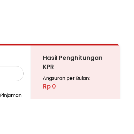
Hasil Penghitungan
KPR
Angsuran per Bulan:
Rp 0
Pinjaman
Ajukan KPR
Pelajari KPR Lebih Lanjut