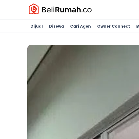
Dijual
Disewa
Cari Agen
Owner Connect
B