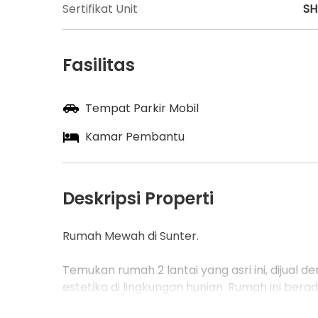
Sertifikat Unit
S
Fasilitas
Tempat Parkir Mobil
Kamar Pembantu
Deskripsi Properti
Rumah Mewah di Sunter.
Temukan rumah 2 lantai yang asri ini, dijua
estetika di lingkungan hunian. Rumah ini bera
lingkungan fasilitas yang lengkap, cocok un