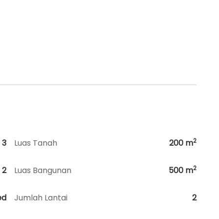
2
3
Luas Tanah
200
m
2
2
Luas Bangunan
500
m
ed
Jumlah Lantai
2