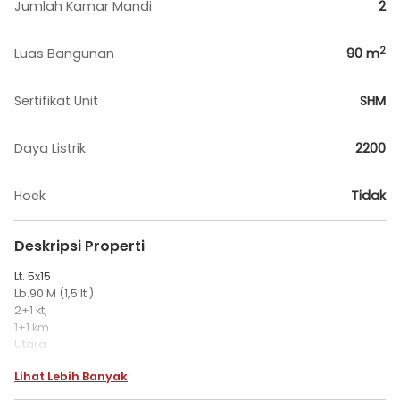
Jumlah Kamar Mandi
2
2
Luas Bangunan
90
m
Sertifikat Unit
SHM
Daya Listrik
2200
Hoek
Tidak
Deskripsi Properti
Lt. 5x15
Lb.90 M (1,5 lt )
2+1 kt,
1+1 km
Utara
SHM
Lihat Lebih Banyak
jln.2 mobil
link tenang