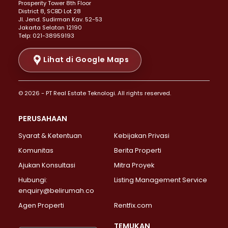
Prosperity Tower 8th Floor
Properti Dijual di Menteng >
District 8, SCBD Lot 28
Properti Dijual di Senen >
JI. Jend. Sudirman Kav. 52-53
Jakarta Selatan 12190
Properti Dijual di Tanah Abang >
Telp: 021-38959193
Properti Dijual di Cikini >
Properti Dijual di Kramat >
Lihat di Google Maps
Properti Dijual di Pasar Baru >
Properti Dijual di Bendungan Hilir >
© 2026 - PT Real Estate Teknologi. All rights reserved.
Properti Dijual di Jakarta Selatan >
Properti Dijual di Cilandak >
PERUSAHAAN
Properti Dijual di Lebak Bulus >
Syarat & Ketentuan
Kebijakan Privasi
Properti Dijual di Gandaria Selatan >
Properti Dijual di Pondok Labu >
Komunitas
Berita Properti
Properti Dijual di Cipete Selatan >
Ajukan Konsultasi
Mitra Proyek
Properti Dijual di Jagakarsa >
Hubungi:
Listing Management Service
Properti Dijual di Lenteng Agung >
enquiry@belirumah.co
Properti Dijual di Senayan >
Agen Properti
Rentfix.com
Properti Dijual di Pondok Pinang >
Properti Dijual di Kebayoran Lama >
TEMUKAN