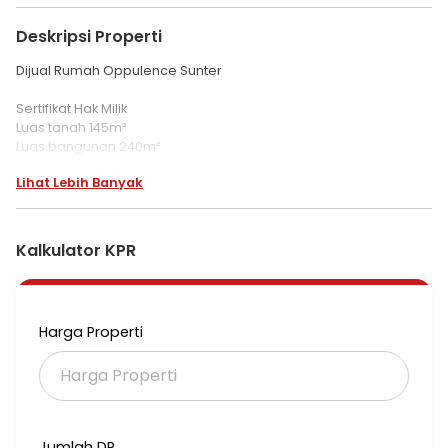
Deskripsi Properti
Dijual Rumah Oppulence Sunter
Sertifikat Hak Milik
Luas tanah 145m²
Luas bangunan 240m²
3 lantai
Lihat Lebih Banyak
Kamar tidur 5
Kamar mandi 4
Semi furnished
Kalkulator KPR
Harga 7.75M Nego
*snia
Harga Properti
Jumlah DP