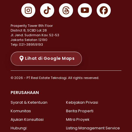
Properti Dijual di Gambir >
Properti Dijual di Johar Baru >
Properti Dijual di Kemayoran >
Prosperity Tower 8th Floor
Properti Dijual di Menteng >
District 8, SCBD Lot 28
Properti Dijual di Senen >
JI. Jend. Sudirman Kav. 52-53
Jakarta Selatan 12190
Properti Dijual di Tanah Abang >
Telp: 021-38959193
Properti Dijual di Cikini >
Properti Dijual di Kramat >
Lihat di Google Maps
Properti Dijual di Pasar Baru >
Properti Dijual di Bendungan Hilir >
© 2026 - PT Real Estate Teknologi. All rights reserved.
Properti Dijual di Jakarta Selatan >
Properti Dijual di Cilandak >
PERUSAHAAN
Properti Dijual di Lebak Bulus >
Syarat & Ketentuan
Kebijakan Privasi
Properti Dijual di Gandaria Selatan >
Properti Dijual di Pondok Labu >
Komunitas
Berita Properti
Properti Dijual di Cipete Selatan >
Ajukan Konsultasi
Mitra Proyek
Properti Dijual di Jagakarsa >
Hubungi:
Listing Management Service
Properti Dijual di Lenteng Agung >