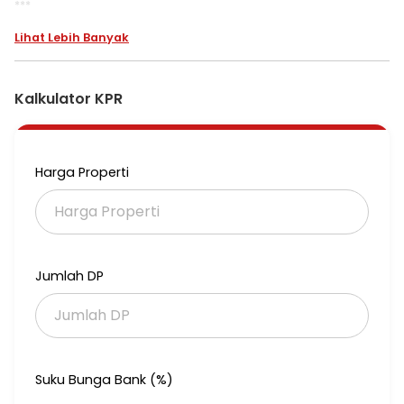
***
Dijual Rumah Bagus Daerah Kutisari Siap Huni
Lihat Lebih Banyak
Rumah bergaya modern di Surabaya Kota.
Dapatkan rumah 2 lantai yang modern ini, dijual dengan
Kalkulator KPR
pemandangan permukiman warga yang menambah nilai
estetika di lingkungan hunian. Rumah ini berada di wilayah
strategis serta menawarkan lingkungan fasilitas yang lengkap,
cocok untuk Anda yang menginginkan hunian aman.
Harga Properti
Spesifikasi Utama Properti:
- Kamar Tidur: 5
- Kamar Mandi: 4
- Sertifikat: SHM - Sertifikat Hak Milik
Jumlah DP
- Daya Listrik: 9500 W
- Arah Bangunan: Menghadap Timur
- Kondisi Perabotan: Semi Furnished
Dilengkapi dengan:
Suku Bunga Bank (%)
- Wastafel.
- Kitchen Set.