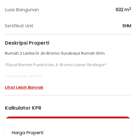
2
Luas Bangunan
632
m
Sertifikat Unit
SHM
Deskripsi Properti
Rumah 2 Lantai Di Jln Bromo Surabaya Rumah Shm
*Dijual Rumah Pusat Kota Jl. Bromo Lokasi Strategis*
Luas Tanah. 607m2
Luas Bangunan. 632m2 (2lantai)
Lihat Lebih Banyak
5+1KT 3+1KM
Utara 6.600 watt
SHM
Kalkulator KPR
*Harga Jual : 12.5M Nego*
* Area komersial cocok untuk segala usaha
* Nol jalan raya Bromo
Harga Properti