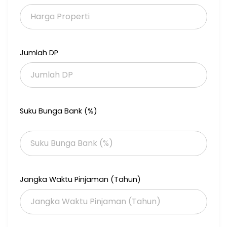
• Tandon Bawah + Atas
• Pompa air Bawah + Atas
• Sanitary TOTO
• Row jlan 2½ mobil
• Listrik 2200watt
Jumlah DP
Harga: 1.975 Milyar nego
Suku Bunga Bank (%)
Jangka Waktu Pinjaman (Tahun)