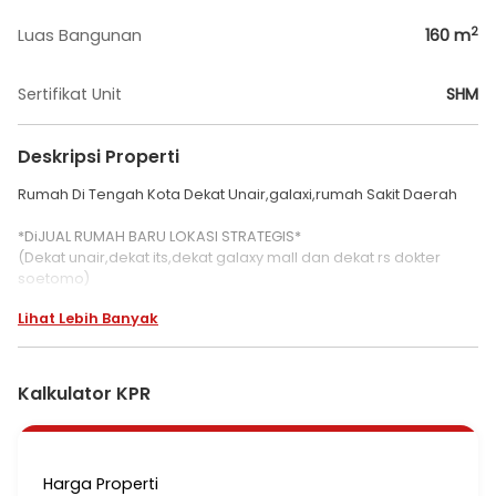
2
Luas Bangunan
160
m
Sertifikat Unit
SHM
Deskripsi Properti
Rumah Di Tengah Kota Dekat Unair,galaxi,rumah Sakit Daerah
*DiJUAL RUMAH BARU LOKASI STRATEGIS*
(Dekat unair,dekat its,dekat galaxy mall dan dekat rs dokter
soetomo)
Lihat Lebih Banyak
SPESIFIKASI:
LT: 100 m²
UKURAN 5x20
LB: 160 m²
Kalkulator KPR
BANGUNAN 2 Lantai
KT: 3 + 1
KM: 3 + 1 (2km dalam atas)
• LEGALITAS SHM
Harga Properti
• Hadap Timur