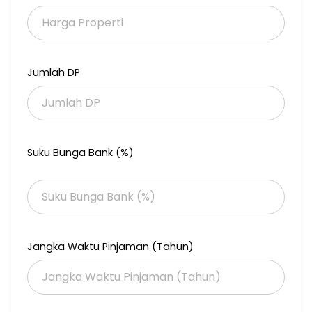
*Harga: 2M*
*Selling Point*
5 menit ke Mall Ciputra
Jumlah DP
5 menit ke RS Mayapada
5 menit ke Pasar Pakis
10 menit ke Tol Satelit
10 menit ke Kampus WK
20 menit ke Pakuwon Mall
20 menit ke Tunjungan Plaza
Suku Bunga Bank (%)
-Dekat dengan sekolah Negeri dan SIS, Petra, MDC
Jangka Waktu Pinjaman (Tahun)