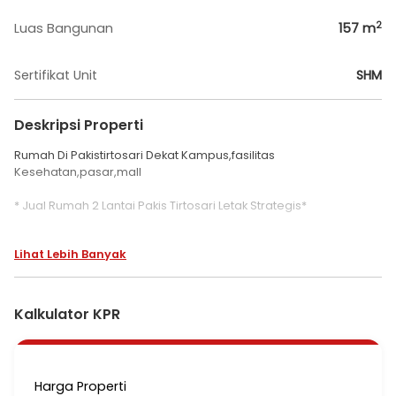
2
Luas Bangunan
157
m
Sertifikat Unit
SHM
Deskripsi Properti
Rumah Di Pakistirtosari Dekat Kampus,fasilitas
Kesehatan,pasar,mall
* Jual Rumah 2 Lantai Pakis Tirtosari Letak Strategis*
Luas tanah 127 M2
Lihat Lebih Banyak
Luas bangunan 157 M2
2 lantai
KT 4 + 1
KM 2 + 1
Kalkulator KPR
Hadap: Timur
Listrik: 4400
PDAM
Sertifikat: SHM
Harga Properti
Carport: 2 mobil