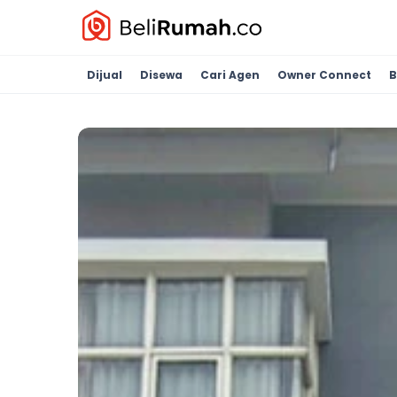
Dijual
Disewa
Cari Agen
Owner Connect
B