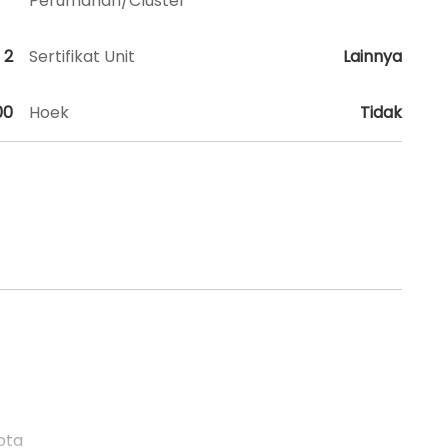
Perumahan/Cluster
2
Sertifikat Unit
Lainnya
00
Hoek
Tidak
ota