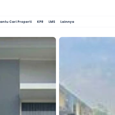
antu Cari Properti
KPR
LMS
Lainnya