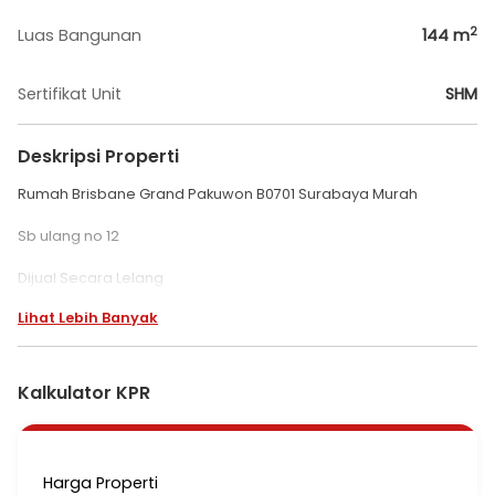
2
Luas Bangunan
144
m
Sertifikat Unit
SHM
Deskripsi Properti
Rumah Brisbane Grand Pakuwon B0701 Surabaya Murah
Sb ulang no 12
Dijual Secara Lelang
grand pakuwon
Lihat Lebih Banyak
brisbane JD Type Cherise
kel manukan wetan
kec tandes Surabaya
Kalkulator KPR
LT 144 (9X16)
SHM
Harga 2,95 m
Cash
Harga Properti
Excl Tax n Bia