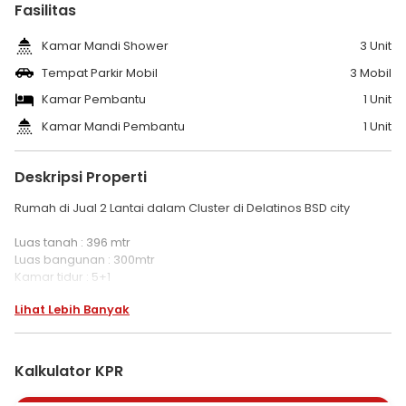
Fasilitas
Kamar Mandi Shower
3 Unit
Tempat Parkir Mobil
3 Mobil
Kamar Pembantu
1 Unit
Kamar Mandi Pembantu
1 Unit
Deskripsi Properti
Rumah di Jual 2 Lantai dalam Cluster di Delatinos BSD city
Luas tanah : 396 mtr
Luas bangunan : 300mtr
Kamar tidur : 5+1
Kamar mandi : 3+1
Lihat Lebih Banyak
Garasi : 1 mobil
Carpot : 2 mobil
Listrik : 4400wat
Sertifikat : SHM
Kalkulator KPR
Hoek dan hadap Utara dan Timur