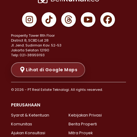
Properti Dijual di Cempaka Putih >
Properti Dijual di Gambir >
Properti Dijual di Johar Baru >
Properti Dijual di Kemayoran >
Prosperity Tower 8th Floor
Properti Dijual di Menteng >
District 8, SCBD Lot 28
Properti Dijual di Senen >
JI. Jend. Sudirman Kav. 52-53
Jakarta Selatan 12190
Properti Dijual di Tanah Abang >
Telp: 021-38959193
Properti Dijual di Cikini >
Properti Dijual di Kramat >
Lihat di Google Maps
Properti Dijual di Pasar Baru >
Properti Dijual di Bendungan Hilir >
© 2026 - PT Real Estate Teknologi. All rights reserved.
Properti Dijual di Jakarta Selatan >
Properti Dijual di Cilandak >
PERUSAHAAN
Properti Dijual di Lebak Bulus >
Syarat & Ketentuan
Kebijakan Privasi
Properti Dijual di Gandaria Selatan >
Properti Dijual di Pondok Labu >
Komunitas
Berita Properti
Properti Dijual di Cipete Selatan >
Ajukan Konsultasi
Mitra Proyek