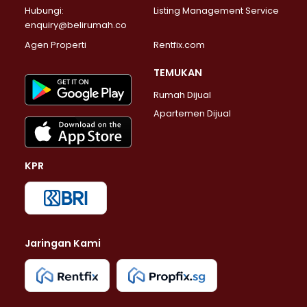
Properti Dijual di Jagakarsa >
Hubungi:
Listing Management Service
Properti Dijual di Lenteng Agung >
enquiry@belirumah.co
Properti Dijual di Senayan >
Agen Properti
Rentfix.com
Properti Dijual di Pondok Pinang >
Properti Dijual di Kebayoran Lama >
TEMUKAN
Properti Dijual di Kebayoran Baru >
Rumah Dijual
Properti Dijual di Pancoran >
Apartemen Dijual
Properti Dijual di Mampang Prapatan >
Properti Dijual di Kalibata >
Properti Dijual di Pasar Minggu >
KPR
Properti Dijual di Kebagusan >
Properti Dijual di Pejaten Barat >
Properti Dijual di Bintaro >
Properti Dijual di Petukangan Selatan >
Properti Dijual di Pessangrahan >
Jaringan Kami
Properti Dijual di Karet Kuningan >
Properti Dijual di Tebet >
Properti Dijual di Jakarta Timur >