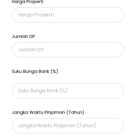
Harga Properti
Harga 3,6M nego~~&gt;3.4M nego
#LL.M2
Jumlah DP
Suku Bunga Bank (%)
Jangka Waktu Pinjaman (Tahun)