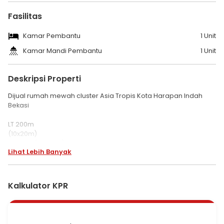
Fasilitas
Kamar Pembantu
1 Unit
Kamar Mandi Pembantu
1 Unit
Deskripsi Properti
Dijual rumah mewah cluster Asia Tropis Kota Harapan Indah
Bekasi
LT 200m
(10x20m)
LB 150m ( 2 lantai)
Lihat Lebih Banyak
KT 3+1
KM 3+ 1
Listrik 4400 Watt
Air PAM
Kalkulator KPR
SHGB
Hadap timur
Furnish